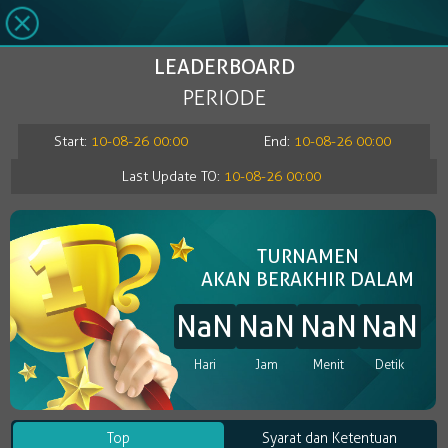
LEADERBOARD
PERIODE
Start:
10-08-26 00:00
End:
10-08-26 00:00
Last Update TO:
10-08-26 00:00
TURNAMEN
AKAN BERAKHIR DALAM
NaN
NaN
NaN
NaN
Hari
Jam
Menit
Detik
Top
Syarat dan Ketentuan