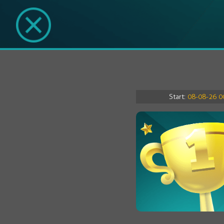
Start:
08-08-26 0