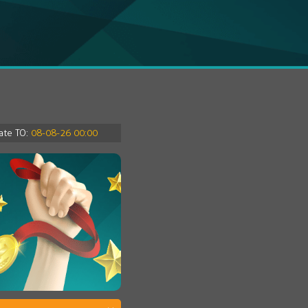
ate TO:
08-08-26 00:00