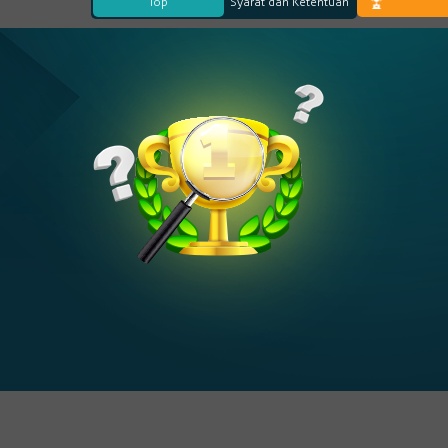
Top
Syarat dan Ketentuan
HASIL TIDAK DITEMUKAN